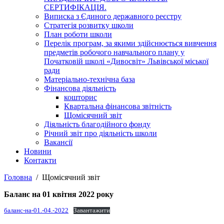
СЕРТИФІКАЦІЯ.
Виписка з Єдиного державного реєстру
Стратегія розвитку школи
План роботи школи
Перелік програм, за якими здійснюється вивчення
предметів робочого навчального плану у
Початковій школі «Дивосвіт» Львівської міської
ради
Матеріально-технічна база
Фінансова діяльність
кошторис
Квартальна фінансова звітність
Щомісячний звіт
Діяльність благодійного фонду
Річний звіт про діяльність школи
Вакансії
Новини
Контакти
Головна
Щомісячний звіт
Баланс на 01 квітня 2022 року
баланс-на-01.-04.-2022
Завантажити