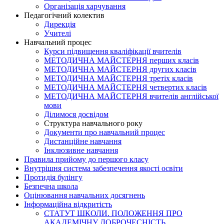
Організація харчування
Педагогічний колектив
Дирекція
Учителі
Навчальний процес
Курси підвищення кваліфікації вчителів
МЕТОДИЧНА МАЙСТЕРНЯ перших класів
МЕТОДИЧНА МАЙСТЕРНЯ других класів
МЕТОДИЧНА МАЙСТЕРНЯ третіх класів
МЕТОДИЧНА МАЙСТЕРНЯ четвертих класів
МЕТОДИЧНА МАЙСТЕРНЯ вчителів англійської
мови
Ділимося досвідом
Структура навчального року
Документи про навчальний процес
Дистанційне навчання
Інклюзивне навчання
Правила прийому до першого класу
Внутрішня система забезпечення якості освіти
Протидія булінгу
Безпечна школа
Оцінювання навчальних досягнень
Інформаційна відкритість
СТАТУТ ШКОЛИ. ПОЛОЖЕННЯ ПРО
АКАДЕМІЧНУ ДОБРОЧЕСНІСТЬ.