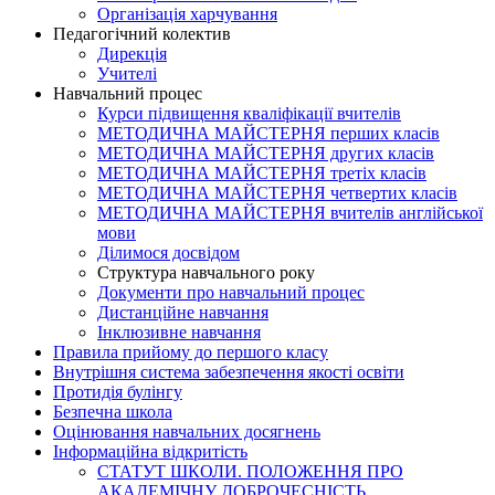
Організація харчування
Педагогічний колектив
Дирекція
Учителі
Навчальний процес
Курси підвищення кваліфікації вчителів
МЕТОДИЧНА МАЙСТЕРНЯ перших класів
МЕТОДИЧНА МАЙСТЕРНЯ других класів
МЕТОДИЧНА МАЙСТЕРНЯ третіх класів
МЕТОДИЧНА МАЙСТЕРНЯ четвертих класів
МЕТОДИЧНА МАЙСТЕРНЯ вчителів англійської
мови
Ділимося досвідом
Структура навчального року
Документи про навчальний процес
Дистанційне навчання
Інклюзивне навчання
Правила прийому до першого класу
Внутрішня система забезпечення якості освіти
Протидія булінгу
Безпечна школа
Оцінювання навчальних досягнень
Інформаційна відкритість
СТАТУТ ШКОЛИ. ПОЛОЖЕННЯ ПРО
АКАДЕМІЧНУ ДОБРОЧЕСНІСТЬ.