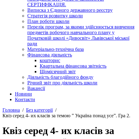
СЕРТИФІКАЦІЯ.
Виписка з Єдиного державного реєстру
Стратегія розвитку школи
План роботи школи
Перелік програм, за якими здійснюється вивчення
предметів робочого навчального плану у
Початковій школі «Дивосвіт» Львівської міської
ради
Матеріально-технічна база
Фінансова діяльність
кошторис
Квартальна фінансова звітність
Щомісячний звіт
Діяльність благодійного фонду
Річний звіт про діяльність школи
Вакансії
Новини
Контакти
Головна
Без категорії
Квіз серед 4- их класів за темою ” Україна понад усе”. Гра 2.
Квіз серед 4- их класів за