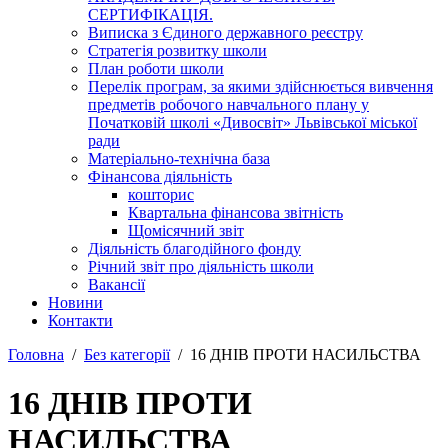
СЕРТИФІКАЦІЯ.
Виписка з Єдиного державного реєстру
Стратегія розвитку школи
План роботи школи
Перелік програм, за якими здійснюється вивчення
предметів робочого навчального плану у
Початковій школі «Дивосвіт» Львівської міської
ради
Матеріально-технічна база
Фінансова діяльність
кошторис
Квартальна фінансова звітність
Щомісячний звіт
Діяльність благодійного фонду
Річний звіт про діяльність школи
Вакансії
Новини
Контакти
Головна
Без категорії
16 ДНІВ ПРОТИ НАСИЛЬСТВА
16 ДНІВ ПРОТИ
НАСИЛЬСТВА