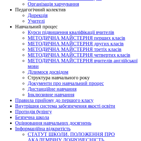
Організація харчування
Педагогічний колектив
Дирекція
Учителі
Навчальний процес
Курси підвищення кваліфікації вчителів
МЕТОДИЧНА МАЙСТЕРНЯ перших класів
МЕТОДИЧНА МАЙСТЕРНЯ других класів
МЕТОДИЧНА МАЙСТЕРНЯ третіх класів
МЕТОДИЧНА МАЙСТЕРНЯ четвертих класів
МЕТОДИЧНА МАЙСТЕРНЯ вчителів англійської
мови
Ділимося досвідом
Структура навчального року
Документи про навчальний процес
Дистанційне навчання
Інклюзивне навчання
Правила прийому до першого класу
Внутрішня система забезпечення якості освіти
Протидія булінгу
Безпечна школа
Оцінювання навчальних досягнень
Інформаційна відкритість
СТАТУТ ШКОЛИ. ПОЛОЖЕННЯ ПРО
АКАДЕМІЧНУ ДОБРОЧЕСНІСТЬ.