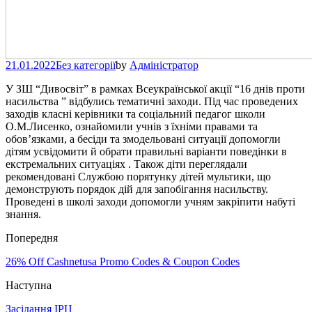
21.01.2022
Без категорії
by
Адміністратор
У ЗШ “Дивосвіт” в рамках Всеукраїнської акції “16 днів проти
насильства ” відбулись тематичні заходи. Під час проведених
заходів класні керівники та соціальний педагог школи
О.М.Лисенко, ознайомили учнів з їхніми правами та
обов’язками, а бесіди та змодельовані ситуації допомогли
дітям усвідомити й обрати правильні варіанти поведінки в
екстремальних ситуаціях . Також діти переглядали
рекомендовані Службою порятунку дітей мультики, що
демонструють порядок дій для запобігання насильству.
Проведені в школі заходи допомогли учням закріпити набуті
знання.
Попередня
26% Off Cashnetusa Promo Codes & Coupon Codes
Наступна
Засідання ІРЦ