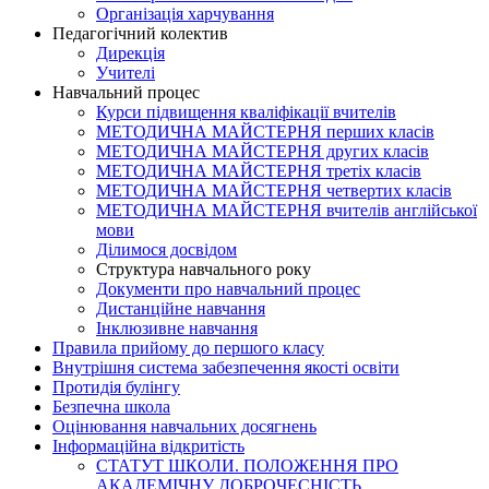
Організація харчування
Педагогічний колектив
Дирекція
Учителі
Навчальний процес
Курси підвищення кваліфікації вчителів
МЕТОДИЧНА МАЙСТЕРНЯ перших класів
МЕТОДИЧНА МАЙСТЕРНЯ других класів
МЕТОДИЧНА МАЙСТЕРНЯ третіх класів
МЕТОДИЧНА МАЙСТЕРНЯ четвертих класів
МЕТОДИЧНА МАЙСТЕРНЯ вчителів англійської
мови
Ділимося досвідом
Структура навчального року
Документи про навчальний процес
Дистанційне навчання
Інклюзивне навчання
Правила прийому до першого класу
Внутрішня система забезпечення якості освіти
Протидія булінгу
Безпечна школа
Оцінювання навчальних досягнень
Інформаційна відкритість
СТАТУТ ШКОЛИ. ПОЛОЖЕННЯ ПРО
АКАДЕМІЧНУ ДОБРОЧЕСНІСТЬ.