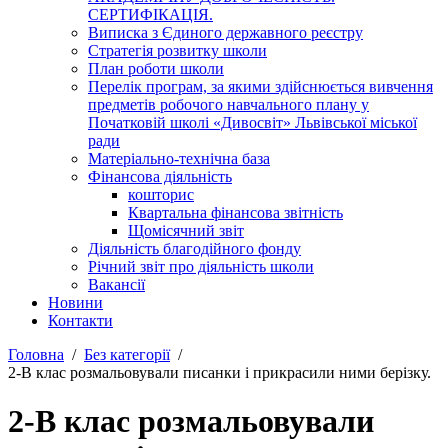
СЕРТИФІКАЦІЯ.
Виписка з Єдиного державного реєстру
Стратегія розвитку школи
План роботи школи
Перелік програм, за якими здійснюється вивчення
предметів робочого навчального плану у
Початковій школі «Дивосвіт» Львівської міської
ради
Матеріально-технічна база
Фінансова діяльність
кошторис
Квартальна фінансова звітність
Щомісячний звіт
Діяльність благодійного фонду
Річний звіт про діяльність школи
Вакансії
Новини
Контакти
Головна
Без категорії
2-В клас розмальовували писанки і прикрасили ними берізку.
2-В клас розмальовували