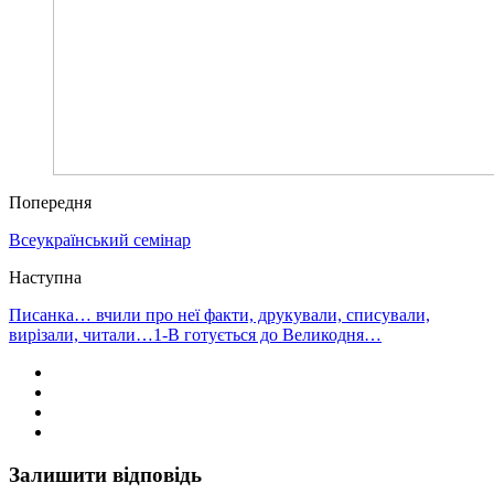
Попередня
Всеукраїнський семінар
Наступна
Писанка… вчили про неї факти, друкували, списували,
вирізали, читали…1-В готується до Великодня…
Залишити відповідь