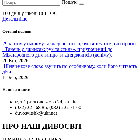
Пошук:
100 днів у школі !!!
ІНФО
Детальніше
Останні новини
29 квітня у нашому закладі освіти відбувся тематичний проєкт
«Танець у джинсах: рух та стиль», приурочений до
Міжнародного дня танцю та Дня джинсів (деніму).
20 Кві, 2026
Шевченкове слово звучить по-особливому, коли його читають
діти.
11 Бер, 2026
Наші контакти
вул. Трильовського 24, Львів
(032) 221 68 85, (032) 222 71 00
duvosvitshk@ukr.net
ПРО НАШ ДИВОСВІТ
ПРАВИЛА ТА ПОЛІТИКА