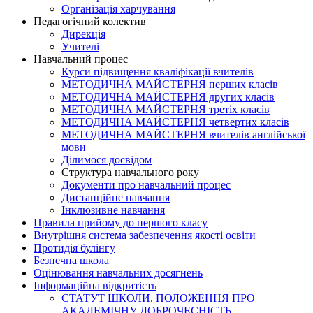
Організація харчування
Педагогічний колектив
Дирекція
Учителі
Навчальний процес
Курси підвищення кваліфікації вчителів
МЕТОДИЧНА МАЙСТЕРНЯ перших класів
МЕТОДИЧНА МАЙСТЕРНЯ других класів
МЕТОДИЧНА МАЙСТЕРНЯ третіх класів
МЕТОДИЧНА МАЙСТЕРНЯ четвертих класів
МЕТОДИЧНА МАЙСТЕРНЯ вчителів англійської
мови
Ділимося досвідом
Структура навчального року
Документи про навчальний процес
Дистанційне навчання
Інклюзивне навчання
Правила прийому до першого класу
Внутрішня система забезпечення якості освіти
Протидія булінгу
Безпечна школа
Оцінювання навчальних досягнень
Інформаційна відкритість
СТАТУТ ШКОЛИ. ПОЛОЖЕННЯ ПРО
АКАДЕМІЧНУ ДОБРОЧЕСНІСТЬ.