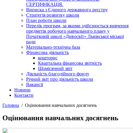
СЕРТИФІКАЦІЯ.
Виписка з Єдиного державного реєстру
Стратегія розвитку школи
План роботи школи
Перелік програм, за якими здійснюється вивчення
предметів робочого навчального плану у
Початковій школі «Дивосвіт» Львівської міської
ради
Матеріально-технічна база
Фінансова діяльність
кошторис
Квартальна фінансова звітність
Щомісячний звіт
Діяльність благодійного фонду
Річний звіт про діяльність школи
Вакансії
Новини
Контакти
Головна
Оцінювання навчальних досягнень
Оцінювання навчальних досягнень