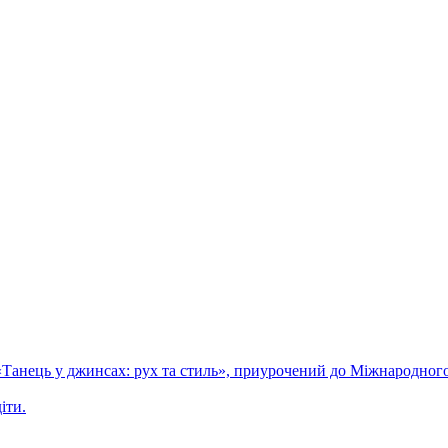
 «Танець у джинсах: рух та стиль», приурочений до Міжнародного
іти.