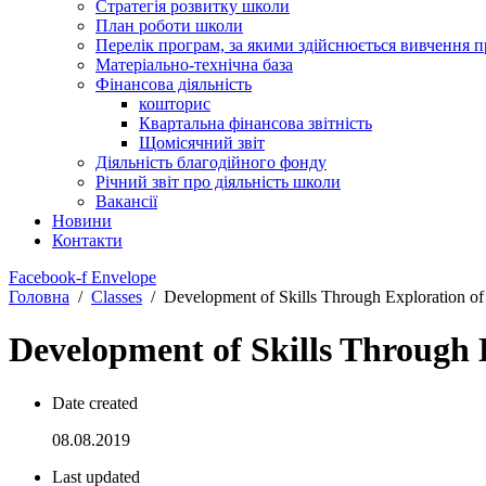
Стратегія розвитку школи
План роботи школи
Перелік програм, за якими здійснюється вивчення п
Матеріально-технічна база
Фінансова діяльність
кошторис
Квартальна фінансова звітність
Щомісячний звіт
Діяльність благодійного фонду
Річний звіт про діяльність школи
Вакансії
Новини
Контакти
Facebook-f
Envelope
Головна
Classes
Development of Skills Through Exploration of 
Development of Skills Through E
Date created
08.08.2019
Last updated