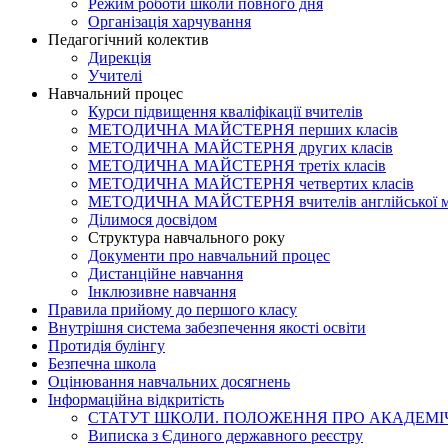
Режим роботи школи повного дня
Організація харчування
Педагогічний колектив
Дирекція
Учителі
Навчальний процес
Курси підвищення кваліфікації вчителів
МЕТОДИЧНА МАЙСТЕРНЯ перших класів
МЕТОДИЧНА МАЙСТЕРНЯ других класів
МЕТОДИЧНА МАЙСТЕРНЯ третіх класів
МЕТОДИЧНА МАЙСТЕРНЯ четвертих класів
МЕТОДИЧНА МАЙСТЕРНЯ вчителів англійської 
Ділимося досвідом
Структура навчального року
Документи про навчальний процес
Дистанційне навчання
Інклюзивне навчання
Правила прийому до першого класу
Внутрішня система забезпечення якості освіти
Протидія булінгу
Безпечна школа
Оцінювання навчальних досягнень
Інформаційна відкритість
СТАТУТ ШКОЛИ. ПОЛОЖЕННЯ ПРО АКАДЕМІЧ
Виписка з Єдиного державного реєстру