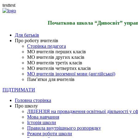
testtest
Початкова школа “Дивосвіт” управл
Для батьків
Про роботу вчителів
Сторінка педагога
МО вчителів перших класів
МО вчителів других класів
МО вчителів третіх класів
МО вчителів четвертих класів
МО вчителів іноземної мови (англійської)
Пам’ятки для вчителів
ПІДТРИМАТИ
Головна сторінка
Про школу
ЛІЦЕНЗІЯ на провадження освітньої діяльності у сф
Мова навчання
Історія школи
Правила внутрішнього розпорядку
Режим роботи школи