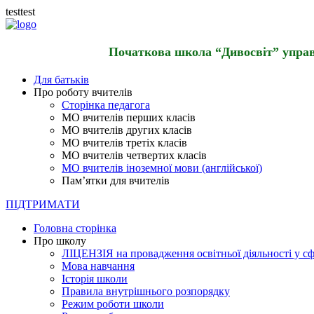
testtest
Початкова школа “Дивосвіт” управл
Для батьків
Про роботу вчителів
Сторінка педагога
МО вчителів перших класів
МО вчителів других класів
МО вчителів третіх класів
МО вчителів четвертих класів
МО вчителів іноземної мови (англійської)
Пам’ятки для вчителів
ПІДТРИМАТИ
Головна сторінка
Про школу
ЛІЦЕНЗІЯ на провадження освітньої діяльності у сф
Мова навчання
Історія школи
Правила внутрішнього розпорядку
Режим роботи школи