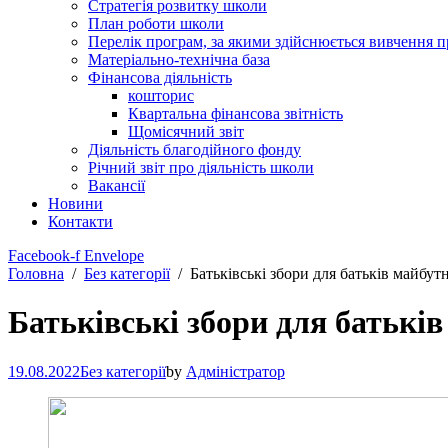
Стратегія розвитку школи
План роботи школи
Перелік програм, за якими здійснюється вивчення п
Матеріально-технічна база
Фінансова діяльність
кошторис
Квартальна фінансова звітність
Щомісячний звіт
Діяльність благодійного фонду
Річний звіт про діяльність школи
Вакансії
Новини
Контакти
Facebook-f
Envelope
Головна
Без категорії
Батьківські збори для батьків майбу
Батьківські збори для батькі
19.08.2022
Без категорії
by
Адміністратор