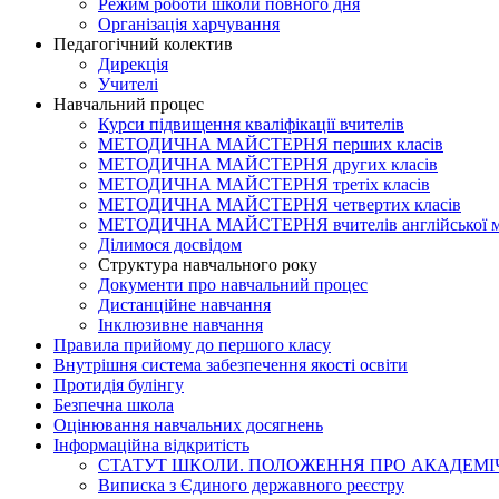
Режим роботи школи повного дня
Організація харчування
Педагогічний колектив
Дирекція
Учителі
Навчальний процес
Курси підвищення кваліфікації вчителів
МЕТОДИЧНА МАЙСТЕРНЯ перших класів
МЕТОДИЧНА МАЙСТЕРНЯ других класів
МЕТОДИЧНА МАЙСТЕРНЯ третіх класів
МЕТОДИЧНА МАЙСТЕРНЯ четвертих класів
МЕТОДИЧНА МАЙСТЕРНЯ вчителів англійської 
Ділимося досвідом
Структура навчального року
Документи про навчальний процес
Дистанційне навчання
Інклюзивне навчання
Правила прийому до першого класу
Внутрішня система забезпечення якості освіти
Протидія булінгу
Безпечна школа
Оцінювання навчальних досягнень
Інформаційна відкритість
СТАТУТ ШКОЛИ. ПОЛОЖЕННЯ ПРО АКАДЕМІЧ
Виписка з Єдиного державного реєстру