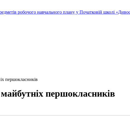
редметів робочого навчального плану у Початковій школі «Дивосв
тніх першокласників
в майбутніх першокласників