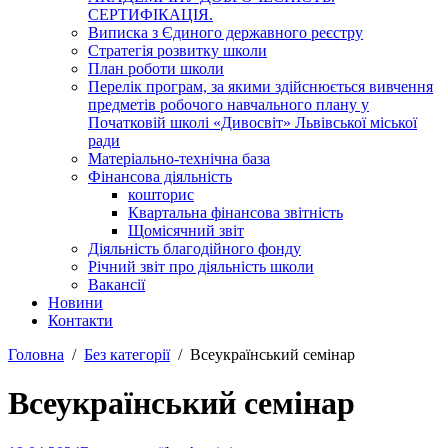
СЕРТИФІКАЦІЯ.
Виписка з Єдиного державного реєстру
Стратегія розвитку школи
План роботи школи
Перелік програм, за якими здійснюється вивчення
предметів робочого навчального плану у
Початковій школі «Дивосвіт» Львівської міської
ради
Матеріально-технічна база
Фінансова діяльність
кошторис
Квартальна фінансова звітність
Щомісячний звіт
Діяльність благодійного фонду
Річний звіт про діяльність школи
Вакансії
Новини
Контакти
Головна
Без категорії
Всеукраїнський семінар
Всеукраїнський семінар