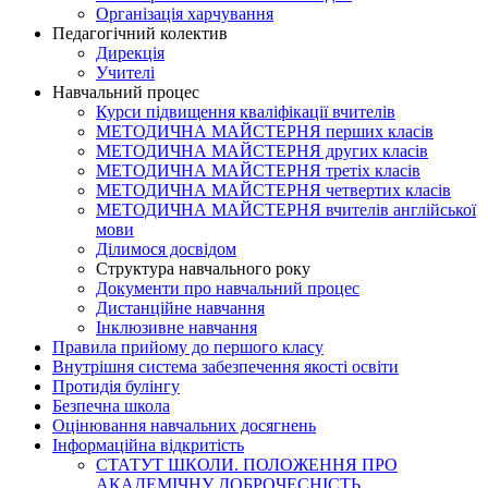
Організація харчування
Педагогічний колектив
Дирекція
Учителі
Навчальний процес
Курси підвищення кваліфікації вчителів
МЕТОДИЧНА МАЙСТЕРНЯ перших класів
МЕТОДИЧНА МАЙСТЕРНЯ других класів
МЕТОДИЧНА МАЙСТЕРНЯ третіх класів
МЕТОДИЧНА МАЙСТЕРНЯ четвертих класів
МЕТОДИЧНА МАЙСТЕРНЯ вчителів англійської
мови
Ділимося досвідом
Структура навчального року
Документи про навчальний процес
Дистанційне навчання
Інклюзивне навчання
Правила прийому до першого класу
Внутрішня система забезпечення якості освіти
Протидія булінгу
Безпечна школа
Оцінювання навчальних досягнень
Інформаційна відкритість
СТАТУТ ШКОЛИ. ПОЛОЖЕННЯ ПРО
АКАДЕМІЧНУ ДОБРОЧЕСНІСТЬ.