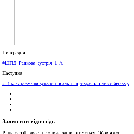
Попередня
#ШПД_Ранкова_зустріч_1_А
Наступна
2-В клас розмальовували писанки і прикрасили ними берізку.
Залишити відповідь
Ваша e-mail адреса не оприлюднюватиметься.
Обов’язкові