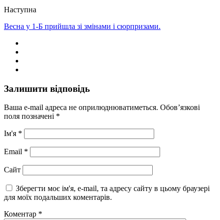
Наступна
Весна у 1-Б прийшла зі змінами і сюрпризами.
Залишити відповідь
Ваша e-mail адреса не оприлюднюватиметься.
Обов’язкові
поля позначені
*
Ім'я
*
Email
*
Сайт
Зберегти моє ім'я, e-mail, та адресу сайту в цьому браузері
для моїх подальших коментарів.
Коментар
*