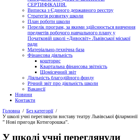
СЕРТИФІКАЦІЯ.
Виписка з Єдиного державного реєстру
Стратегія розвитку школи
План роботи школи
Перелік програм, за якими здійснюється вивчення
предметів робочого навчального плану у
Початковій школі «Дивосвіт» Львівської міської
ради
Матеріально-технічна база
Фінансова діяльність
кошторис
Квартальна фінансова звітність
Щомісячний звіт
Діяльність благодійного фонду
Річний звіт про діяльність школи
Вакансії
Новини
Контакти
Головна
Без категорії
У школі учні переглянули виставу театру Львівської філармонії
” Нові пригоди Котигорошка”.
У школі учні переглянули