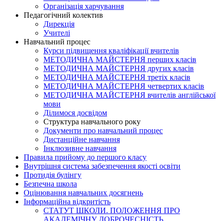
Організація харчування
Педагогічний колектив
Дирекція
Учителі
Навчальний процес
Курси підвищення кваліфікації вчителів
МЕТОДИЧНА МАЙСТЕРНЯ перших класів
МЕТОДИЧНА МАЙСТЕРНЯ других класів
МЕТОДИЧНА МАЙСТЕРНЯ третіх класів
МЕТОДИЧНА МАЙСТЕРНЯ четвертих класів
МЕТОДИЧНА МАЙСТЕРНЯ вчителів англійської
мови
Ділимося досвідом
Структура навчального року
Документи про навчальний процес
Дистанційне навчання
Інклюзивне навчання
Правила прийому до першого класу
Внутрішня система забезпечення якості освіти
Протидія булінгу
Безпечна школа
Оцінювання навчальних досягнень
Інформаційна відкритість
СТАТУТ ШКОЛИ. ПОЛОЖЕННЯ ПРО
АКАДЕМІЧНУ ДОБРОЧЕСНІСТЬ.