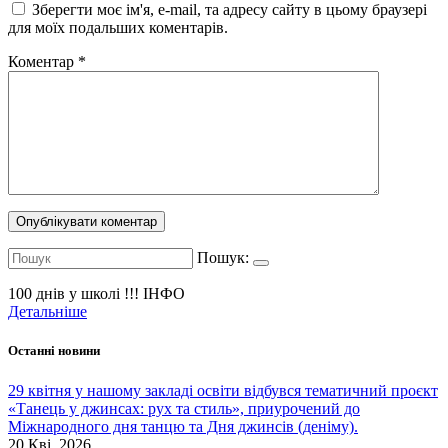
Зберегти моє ім'я, e-mail, та адресу сайту в цьому браузері
для моїх подальших коментарів.
Коментар
*
Пошук:
100 днів у школі !!!
ІНФО
Детальніше
Останні новини
29 квітня у нашому закладі освіти відбувся тематичний проєкт
«Танець у джинсах: рух та стиль», приурочений до
Міжнародного дня танцю та Дня джинсів (деніму).
20 Кві, 2026