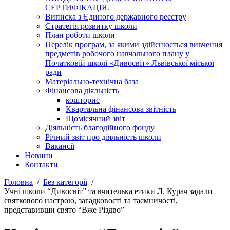
СЕРТИФІКАЦІЯ.
Виписка з Єдиного державного реєстру
Стратегія розвитку школи
План роботи школи
Перелік програм, за якими здійснюється вивчення
предметів робочого навчального плану у
Початковій школі «Дивосвіт» Львівської міської
ради
Матеріально-технічна база
Фінансова діяльність
кошторис
Квартальна фінансова звітність
Щомісячний звіт
Діяльність благодійного фонду
Річний звіт про діяльність школи
Вакансії
Новини
Контакти
Головна
Без категорії
Учні школи “Дивосвіт” та вчителька етики Л. Курач задали
святкового настрою, загадковості та таємничості,
представивши свято “Вже Різдво”