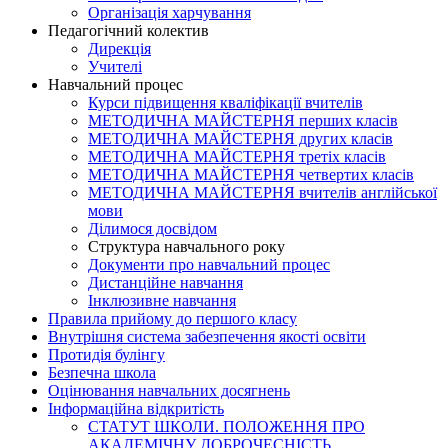
Організація харчування
Педагогічний колектив
Дирекція
Учителі
Навчальний процес
Курси підвищення кваліфікації вчителів
МЕТОДИЧНА МАЙСТЕРНЯ перших класів
МЕТОДИЧНА МАЙСТЕРНЯ других класів
МЕТОДИЧНА МАЙСТЕРНЯ третіх класів
МЕТОДИЧНА МАЙСТЕРНЯ четвертих класів
МЕТОДИЧНА МАЙСТЕРНЯ вчителів англійської
мови
Ділимося досвідом
Структура навчального року
Документи про навчальний процес
Дистанційне навчання
Інклюзивне навчання
Правила прийому до першого класу
Внутрішня система забезпечення якості освіти
Протидія булінгу
Безпечна школа
Оцінювання навчальних досягнень
Інформаційна відкритість
СТАТУТ ШКОЛИ. ПОЛОЖЕННЯ ПРО
АКАДЕМІЧНУ ДОБРОЧЕСНІСТЬ.