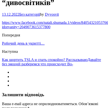
“дивосвітиків”
13.12.2022
Без категорії
by
Dyvosvit
https://www.facebook.com/natali.shumada.1/videos/8405432105376
idorvanity=2049073615377800
Попередня
Робочий день в укритті…
Наступна
Как шортить TSLA и спать спокойно? РассказываюДавайте
без эмоций разберемся что происходит Во-
Залишити відповідь
Ваша e-mail адреса не оприлюднюватиметься.
Обов’язкові