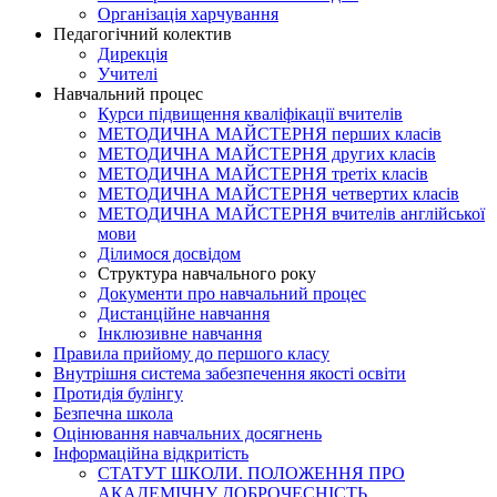
Організація харчування
Педагогічний колектив
Дирекція
Учителі
Навчальний процес
Курси підвищення кваліфікації вчителів
МЕТОДИЧНА МАЙСТЕРНЯ перших класів
МЕТОДИЧНА МАЙСТЕРНЯ других класів
МЕТОДИЧНА МАЙСТЕРНЯ третіх класів
МЕТОДИЧНА МАЙСТЕРНЯ четвертих класів
МЕТОДИЧНА МАЙСТЕРНЯ вчителів англійської
мови
Ділимося досвідом
Структура навчального року
Документи про навчальний процес
Дистанційне навчання
Інклюзивне навчання
Правила прийому до першого класу
Внутрішня система забезпечення якості освіти
Протидія булінгу
Безпечна школа
Оцінювання навчальних досягнень
Інформаційна відкритість
СТАТУТ ШКОЛИ. ПОЛОЖЕННЯ ПРО
АКАДЕМІЧНУ ДОБРОЧЕСНІСТЬ.