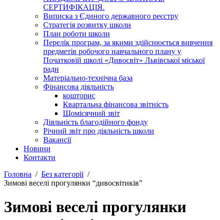
СЕРТИФІКАЦІЯ.
Виписка з Єдиного державного реєстру
Стратегія розвитку школи
План роботи школи
Перелік програм, за якими здійснюється вивчення
предметів робочого навчального плану у
Початковій школі «Дивосвіт» Львівської міської
ради
Матеріально-технічна база
Фінансова діяльність
кошторис
Квартальна фінансова звітність
Щомісячний звіт
Діяльність благодійного фонду
Річний звіт про діяльність школи
Вакансії
Новини
Контакти
Головна
Без категорії
Зимові веселі прогулянки “дивосвітиків”
Зимові веселі прогулянки