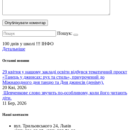
Пошук:
100 днів у школі !!!
ІНФО
Детальніше
Останні новини
29 квітня у нашому закладі освіти відбувся тематичний проєкт
«Танець у джинсах: рух та стиль», приурочений до
Міжнародного дня танцю та Дня джинсів (деніму).
20 Кві, 2026
Шевченкове слово звучить по-особливому, коли його читають
діти.
11 Бер, 2026
Наші контакти
вул. Трильовського 24, Львів