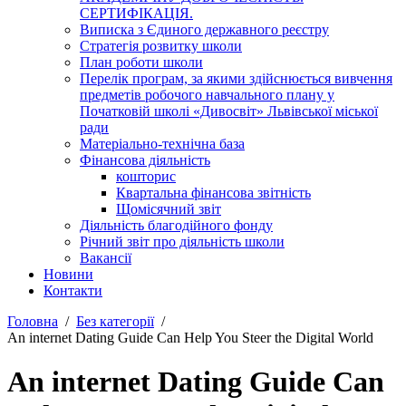
СЕРТИФІКАЦІЯ.
Виписка з Єдиного державного реєстру
Стратегія розвитку школи
План роботи школи
Перелік програм, за якими здійснюється вивчення
предметів робочого навчального плану у
Початковій школі «Дивосвіт» Львівської міської
ради
Матеріально-технічна база
Фінансова діяльність
кошторис
Квартальна фінансова звітність
Щомісячний звіт
Діяльність благодійного фонду
Річний звіт про діяльність школи
Вакансії
Новини
Контакти
Головна
Без категорії
An internet Dating Guide Can Help You Steer the Digital World
An internet Dating Guide Can