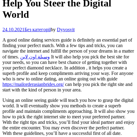
Help You Steer the Digital
World
24.10.2021
Без категорії
by
Dyvosvit
A good online dating services guide is definitely an essential part of
finding your perfect match. With a few tips and tricks, you can
navigate the internet and fulfill the person of your dreams in a matter
of times.
وسيلة اون لاين
It will also help you pick the best site for
your needs, so you can have best chance of getting together with
your perfect diamond necklace. In addition , it helps you create a
superb profile and keep compliments arriving your way. For anyone
who is new to online dating, an online going out with guide
https://mailorderasianbrides.org/
can help you pick the right site and
start with the kind of person in your area.
Using an online seeing guide will teach you how to grasp the digital
world. It will eventually show you methods to create a superb
profile and maintain compliments approaching. It will also show you
how to pick the right internet site to meet your preferred partner.
With the right tips and tricks, you’ll find your ideal partner and enjoy
the entire encounter. You may even discover the perfect partner.
With these guidelines, you’ll have a successful first of all date.