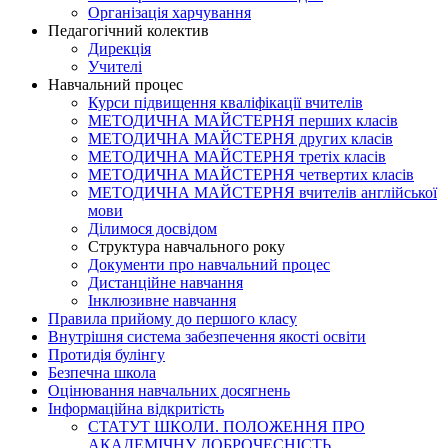
Організація харчування
Педагогічний колектив
Дирекція
Учителі
Навчальний процес
Курси підвищення кваліфікації вчителів
МЕТОДИЧНА МАЙСТЕРНЯ перших класів
МЕТОДИЧНА МАЙСТЕРНЯ других класів
МЕТОДИЧНА МАЙСТЕРНЯ третіх класів
МЕТОДИЧНА МАЙСТЕРНЯ четвертих класів
МЕТОДИЧНА МАЙСТЕРНЯ вчителів англійської
мови
Ділимося досвідом
Структура навчального року
Документи про навчальний процес
Дистанційне навчання
Інклюзивне навчання
Правила прийому до першого класу
Внутрішня система забезпечення якості освіти
Протидія булінгу
Безпечна школа
Оцінювання навчальних досягнень
Інформаційна відкритість
СТАТУТ ШКОЛИ. ПОЛОЖЕННЯ ПРО
АКАДЕМІЧНУ ДОБРОЧЕСНІСТЬ.