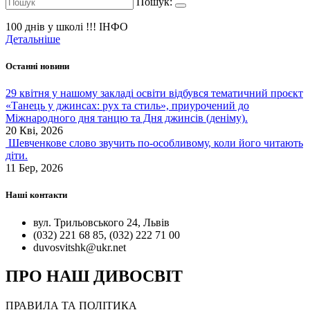
Пошук:
100 днів у школі !!!
ІНФО
Детальніше
Останні новини
29 квітня у нашому закладі освіти відбувся тематичний проєкт
«Танець у джинсах: рух та стиль», приурочений до
Міжнародного дня танцю та Дня джинсів (деніму).
20 Кві, 2026
Шевченкове слово звучить по-особливому, коли його читають
діти.
11 Бер, 2026
Наші контакти
вул. Трильовського 24, Львів
(032) 221 68 85, (032) 222 71 00
duvosvitshk@ukr.net
ПРО НАШ ДИВОСВІТ
ПРАВИЛА ТА ПОЛІТИКА