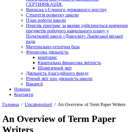
СЕРТИФІКАЦІЯ.
Виписка з Єдиного державного реєстру
Стратегія розвитку школи
План роботи школи
Перелік програм, за якими здійснюється вивчення
предметів робочого навчального плану у
Початковій школі «Дивосвіт» Львівської міської
ради
Матеріально-технічна база
Фінансова діяльність
кошторис
Квартальна фінансова звітність
Щомісячний звіт
Діяльність благодійного фонду
Річний звіт про діяльність школи
Вакансії
Новини
Контакти
Головна
Uncategorized
An Overview of Term Paper Writers
An Overview of Term Paper
Writers