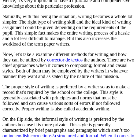
Hence, it’s very important to have a up-to-date and comprehensive
knowledge about this particular profession.
Naturally, with this being the situation, writing becomes a whole lot
simpler. The right type of writing skill and the ideal kind of writing
assignment could be given depending on the requirements of the
pupil. This simple fact makes the entire writing process of a hassle
and a lot less difficult to manage. But this also increases the
workload of the term paper writers.
Now, let’s take a examine different methods for writing and how
they can be utilized by
corrector de textos
the authors. There are two
chief approaches when it comes to composing; formal and casual
styles. Both of them may be employed by the writers in whatever
manner they want and as stated by the nature of this mission.
The proper style of writing is preferred by a writer so as to make a
record that’s required by the school or the college. This style is
generally associated with principles and norms that must be
followed and can cause various sorts of errors if not followed
correctly. Proper writing is also called academic writing.
On the flip side, the informal style of writing is preferred by the
authors because it is more private. This style is generally
characterized by brief paragraphs and paragraphs which aren’t too
online english correction</a structured and formal. When it comes to