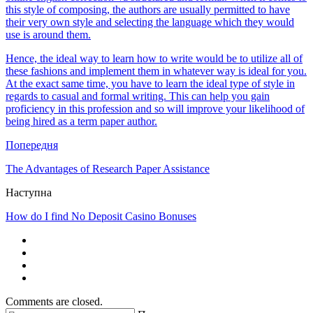
this style of composing, the authors are usually permitted to have
their very own style and selecting the language which they would
use is around them.
Hence, the ideal way to learn how to write would be to utilize all of
these fashions and implement them in whatever way is ideal for you.
At the exact same time, you have to learn the ideal type of style in
regards to casual and formal writing. This can help you gain
proficiency in this profession and so will improve your likelihood of
being hired as a term paper author.
Попередня
The Advantages of Research Paper Assistance
Наступна
How do I find No Deposit Casino Bonuses
Comments are closed.