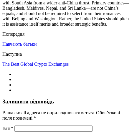
with South Asia from a wider anti-China thrust. Primary countries—
Bangladesh, Maldives, Nepal, and Sri Lanka—are not China’s
equals, and should not be required to select from their romances
with Beijing and Washington. Rather, the United States should pitch
it is assistance itself merits and broader strategic benefits.
Попередня
Навчають батьки
Наступна
The Best Global Crypto Exchanges
Залишити відповідь
Ваша e-mail адреса не оприлюднюватиметься.
Обов’язкові
поля позначені
*
Ім'я
*