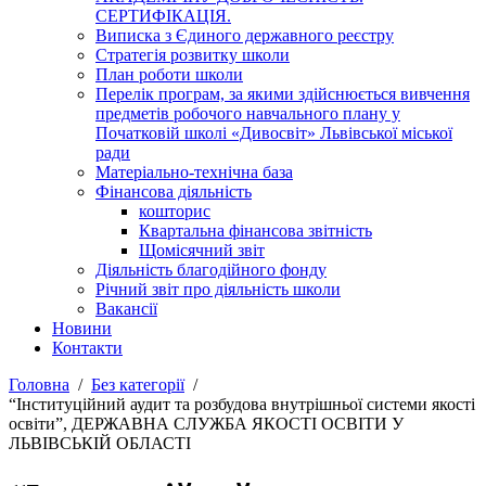
СЕРТИФІКАЦІЯ.
Виписка з Єдиного державного реєстру
Стратегія розвитку школи
План роботи школи
Перелік програм, за якими здійснюється вивчення
предметів робочого навчального плану у
Початковій школі «Дивосвіт» Львівської міської
ради
Матеріально-технічна база
Фінансова діяльність
кошторис
Квартальна фінансова звітність
Щомісячний звіт
Діяльність благодійного фонду
Річний звіт про діяльність школи
Вакансії
Новини
Контакти
Головна
Без категорії
“Інституційний аудит та розбудова внутрішньої системи якості
освіти”, ДЕРЖАВНА СЛУЖБА ЯКОСТІ ОСВІТИ У
ЛЬВІВСЬКІЙ ОБЛАСТІ