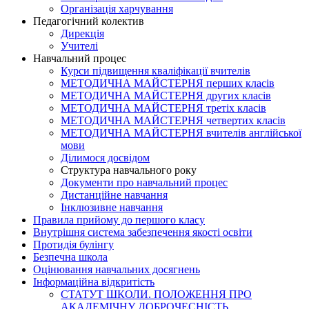
Організація харчування
Педагогічний колектив
Дирекція
Учителі
Навчальний процес
Курси підвищення кваліфікації вчителів
МЕТОДИЧНА МАЙСТЕРНЯ перших класів
МЕТОДИЧНА МАЙСТЕРНЯ других класів
МЕТОДИЧНА МАЙСТЕРНЯ третіх класів
МЕТОДИЧНА МАЙСТЕРНЯ четвертих класів
МЕТОДИЧНА МАЙСТЕРНЯ вчителів англійської
мови
Ділимося досвідом
Структура навчального року
Документи про навчальний процес
Дистанційне навчання
Інклюзивне навчання
Правила прийому до першого класу
Внутрішня система забезпечення якості освіти
Протидія булінгу
Безпечна школа
Оцінювання навчальних досягнень
Інформаційна відкритість
СТАТУТ ШКОЛИ. ПОЛОЖЕННЯ ПРО
АКАДЕМІЧНУ ДОБРОЧЕСНІСТЬ.