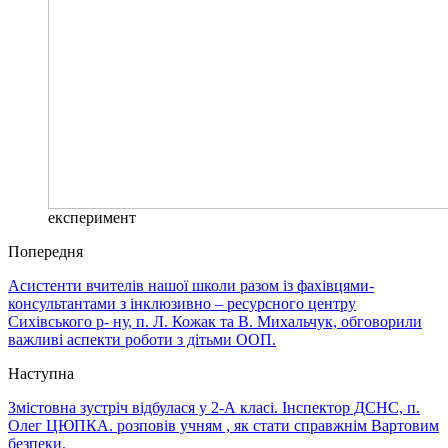
експеримент
Попередня
Асистенти вчителів нашої школи разом із фахівцями-
консультантами з інклюзивно – ресурсного центру
Сихівського р- ну, п. Л. Кожак та В. Михальчук, обговорили
важливі аспекти роботи з дітьми ООП.
Наступна
Змістовна зустріч відбулася у 2-А класі. Інспектор ДСНС, п.
Олег ЦЮПКА. розповів учням , як стати справжнім Вартовим
безпеки.