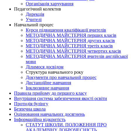
Організація харчування
Педагогічний колектив
Дирекція
Учителі
Навчальний процес
Курси підвищення кваліфікації вчителів
МЕТОДИЧНА МАЙСТЕРНЯ перших класів
МЕТОДИЧНА МАЙСТЕРНЯ других класів
МЕТОДИЧНА МАЙСТЕРНЯ третіх класів
МЕТОДИЧНА МАЙСТЕРНЯ четвертих класів
МЕТОДИЧНА МАЙСТЕРНЯ вчителів англійської
мови
Ділимося досвідом
Структура навчального року
Документи про навчальний процес
Дистанційне навчання
Інклюзивне навчання
Правила прийому до першого класу
Внутрішня система забезпечення якості освіти
Протидія булінгу
Безпечна школа
Оцінювання навчальних досягнень
Інформаційна відкритість
СТАТУТ ШКОЛИ. ПОЛОЖЕННЯ ПРО
АКАДЕМІЧНУ ДОБРОЧЕСНІСТЬ.