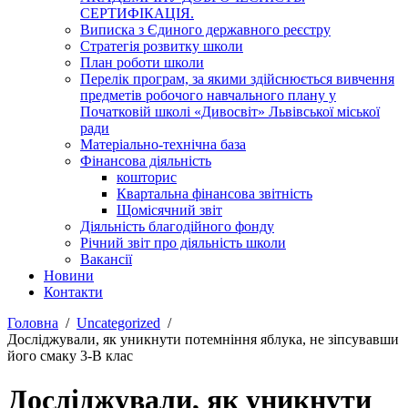
СЕРТИФІКАЦІЯ.
Виписка з Єдиного державного реєстру
Стратегія розвитку школи
План роботи школи
Перелік програм, за якими здійснюється вивчення
предметів робочого навчального плану у
Початковій школі «Дивосвіт» Львівської міської
ради
Матеріально-технічна база
Фінансова діяльність
кошторис
Квартальна фінансова звітність
Щомісячний звіт
Діяльність благодійного фонду
Річний звіт про діяльність школи
Вакансії
Новини
Контакти
Головна
Uncategorized
Досліджували, як уникнути потемніння яблука, не зіпсувавши
його смаку 3-В клас
Досліджували, як уникнути