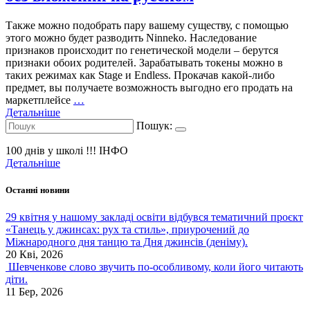
Также можно подобрать пару вашему существу, с помощью
этого можно будет разводить Ninneko. Наследование
признаков происходит по генетической модели – берутся
признаки обоих родителей. Зарабатывать токены можно в
таких режимах как Stage и Endless. Прокачав какой-либо
предмет, вы получаете возможность выгодно его продать на
маркетплейсе
…
Детальніше
Пошук:
100 днів у школі !!!
ІНФО
Детальніше
Останні новини
29 квітня у нашому закладі освіти відбувся тематичний проєкт
«Танець у джинсах: рух та стиль», приурочений до
Міжнародного дня танцю та Дня джинсів (деніму).
20 Кві, 2026
Шевченкове слово звучить по-особливому, коли його читають
діти.
11 Бер, 2026