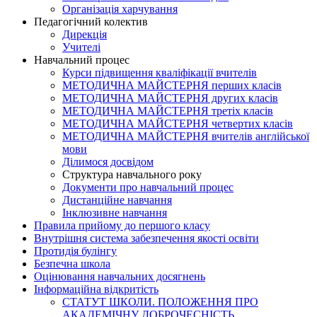
Організація харчування
Педагогічний колектив
Дирекція
Учителі
Навчальний процес
Курси підвищення кваліфікації вчителів
МЕТОДИЧНА МАЙСТЕРНЯ перших класів
МЕТОДИЧНА МАЙСТЕРНЯ других класів
МЕТОДИЧНА МАЙСТЕРНЯ третіх класів
МЕТОДИЧНА МАЙСТЕРНЯ четвертих класів
МЕТОДИЧНА МАЙСТЕРНЯ вчителів англійської
мови
Ділимося досвідом
Структура навчального року
Документи про навчальний процес
Дистанційне навчання
Інклюзивне навчання
Правила прийому до першого класу
Внутрішня система забезпечення якості освіти
Протидія булінгу
Безпечна школа
Оцінювання навчальних досягнень
Інформаційна відкритість
СТАТУТ ШКОЛИ. ПОЛОЖЕННЯ ПРО
АКАДЕМІЧНУ ДОБРОЧЕСНІСТЬ.