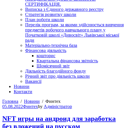
СЕРТИФІКАЦІЯ.
Виписка з Єдиного державного реєстру
Стратегія розвитку школи
План роботи школи
Перелік програм, за якими здійснюється вивчення
предметів робочого навчального плану у
Початковій школі «Дивосвіт» Львівської міської
ради
Матеріально-технічна база
Фінансова діяльність
кошторис
Квартальна фінансова звітність
Щомісячний звіт
Діяльність благодійного фонду
Річний звіт про діяльність школи
Вакансії
Новини
Контакти
Головна
Новини
Финтех
05.08.2022
Финтех
by
Адміністратор
NFT игры на андроид для заработка
без вложений на русском