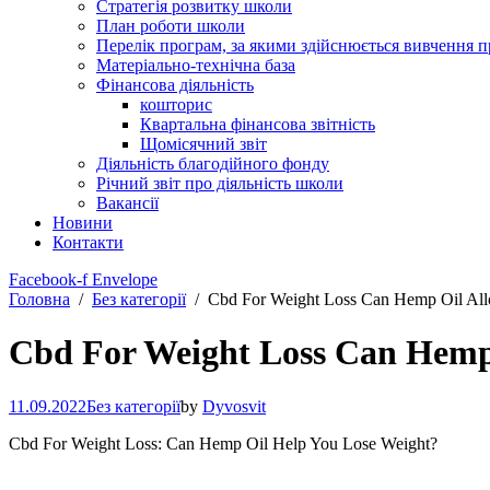
Стратегія розвитку школи
План роботи школи
Перелік програм, за якими здійснюється вивчення п
Матеріально-технічна база
Фінансова діяльність
кошторис
Квартальна фінансова звітність
Щомісячний звіт
Діяльність благодійного фонду
Річний звіт про діяльність школи
Вакансії
Новини
Контакти
Facebook-f
Envelope
Головна
Без категорії
Cbd For Weight Loss Can Hemp Oil Al
Cbd For Weight Loss Can Hemp 
11.09.2022
Без категорії
by
Dyvosvit
Cbd For Weight Loss: Can Hemp Oil Help You Lose Weight?