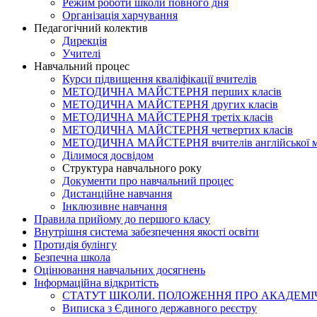
Режим роботи школи повного дня
Організація харчування
Педагогічний колектив
Дирекція
Учителі
Навчальний процес
Курси підвищення кваліфікації вчителів
МЕТОДИЧНА МАЙСТЕРНЯ перших класів
МЕТОДИЧНА МАЙСТЕРНЯ других класів
МЕТОДИЧНА МАЙСТЕРНЯ третіх класів
МЕТОДИЧНА МАЙСТЕРНЯ четвертих класів
МЕТОДИЧНА МАЙСТЕРНЯ вчителів англійської 
Ділимося досвідом
Структура навчального року
Документи про навчальний процес
Дистанційне навчання
Інклюзивне навчання
Правила прийому до першого класу
Внутрішня система забезпечення якості освіти
Протидія булінгу
Безпечна школа
Оцінювання навчальних досягнень
Інформаційна відкритість
СТАТУТ ШКОЛИ. ПОЛОЖЕННЯ ПРО АКАДЕМІЧ
Виписка з Єдиного державного реєстру