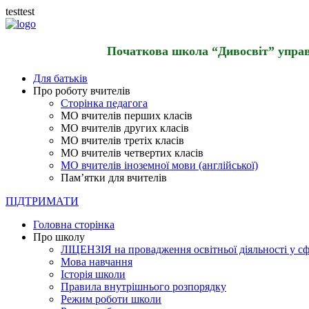
testtest
Початкова школа “Дивосвіт” управл
Для батьків
Про роботу вчителів
Сторінка педагога
МО вчителів перших класів
МО вчителів других класів
МО вчителів третіх класів
МО вчителів четвертих класів
МО вчителів іноземної мови (англійської)
Пам’ятки для вчителів
ПІДТРИМАТИ
Головна сторінка
Про школу
ЛІЦЕНЗІЯ на провадження освітньої діяльності у сф
Мова навчання
Історія школи
Правила внутрішнього розпорядку
Режим роботи школи