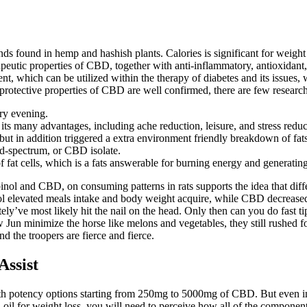
s found in hemp and hashish plants. Calories is significant for weigh
rapeutic properties of CBD, together with anti-inflammatory, antioxidant, 
, which can be utilized within the therapy of diabetes and its issues, 
rotective properties of CBD are well confirmed, there are few research 
ery evening.
ts many advantages, including ache reduction, leisure, and stress reduc
 but in addition triggered a extra environment friendly breakdown of fat
d-spectrum, or CBD isolate.
fat cells, which is a fats answerable for burning energy and generating
binol and CBD, on consuming patterns in rats supports the idea that di
l elevated meals intake and body weight acquire, while CBD decreased f
ve most likely hit the nail on the head. Only then can you do fast tips
 Jun minimize the horse like melons and vegetables, they still rushed f
d the troopers are fierce and fierce.
Assist
ith potency options starting from 250mg to 5000mg of CBD. But even 
l for weight loss, you will need to perceive how all of the components