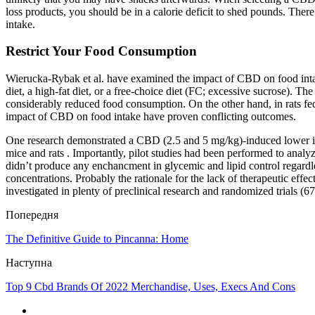
loss products, you should be in a calorie deficit to shed pounds. Th
intake.
Restrict Your Food Consumption
Wierucka-Rybak et al. have examined the impact of CBD on food intake
diet, a high-fat diet, or a free-choice diet (FC; excessive sucrose). T
considerably reduced food consumption. On the other hand, in rats fe
impact of CBD on food intake have proven conflicting outcomes.
One research demonstrated a CBD (2.5 and 5 mg/kg)-induced lower in 
mice and rats . Importantly, pilot studies had been performed to anal
didn’t produce any enchancment in glycemic and lipid control regard
concentrations. Probably the rationale for the lack of therapeutic ef
investigated in plenty of preclinical research and randomized trials 
Попередня
The Definitive Guide to Pincanna: Home
Наступна
Top 9 Cbd Brands Of 2022 Merchandise, Uses, Execs And Cons