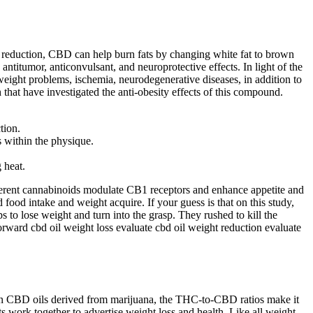
t reduction, CBD can help burn fats by changing white fat to brown
antitumor, anticonvulsant, and neuroprotective effects. In light of the
weight problems, ischemia, neurodegenerative diseases, in addition to
that have investigated the anti-obesity effects of this compound.
tion.
s within the physique.
 heat.
fferent cannabinoids modulate CB1 receptors and enhance appetite and
ood intake and weight acquire. If your guess is that on this study,
 to lose weight and turn into the grasp. They rushed to kill the
orward cbd oil weight loss evaluate cbd oil weight reduction evaluate
in CBD oils derived from marijuana, the THC-to-CBD ratios make it
 work together to advertise weight loss and health. Like all weight