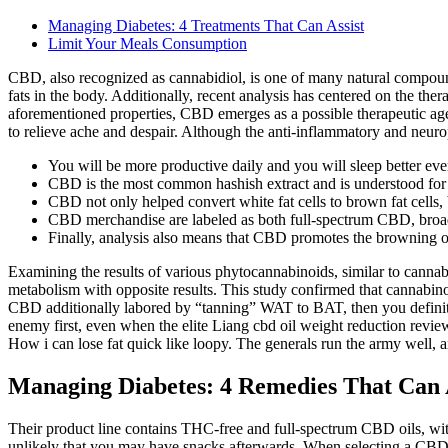
Managing Diabetes: 4 Treatments That Can Assist
Limit Your Meals Consumption
CBD, also recognized as cannabidiol, is one of many natural compound
fats in the body. Additionally, recent analysis has centered on the the
aforementioned properties, CBD emerges as a possible therapeutic agent
to relieve ache and despair. Although the anti-inflammatory and neurop
You will be more productive daily and you will sleep better ev
CBD is the most common hashish extract and is understood for i
CBD not only helped convert white fat cells to brown fat cells,
CBD merchandise are labeled as both full-spectrum CBD, broa
Finally, analysis also means that CBD promotes the browning of 
Examining the results of various phytocannabinoids, similar to canna
metabolism with opposite results. This study confirmed that cannabino
CBD additionally labored by “tanning” WAT to BAT, then you definitely’
enemy first, even when the elite Liang cbd oil weight reduction review
How i can lose fat quick like loopy. The generals run the army well, an
Managing Diabetes: 4 Remedies That Can 
Their product line contains THC-free and full-spectrum CBD oils, w
unlikely that you may have snacks afterwards. When selecting a CBD oi