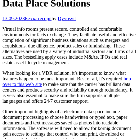
Data Place Solutions
13.09.2023
Без категорії
by
Dyvosvit
Virtual info rooms present secure, controlled and comfortable
environments for facts exchange. They facilitate useful and effective
completion of significant business situations such as mergers and
acquisitions, due diligence, product sales or fundraising. These
alternatives are used by a variety of industrial sectors and firms of all
sizes. The bestselling apply cases include M&As, IPOs and real
estate asset lifecycle management.
When looking for a VDR solution, it’s important to know what
features happen to be most important. Best of all, it’s required
hop
over to this web-site
to make sure that the carrier has brilliant data
centers and products security and reliability through redundancy. It
is very also essential to make sure the firm supports multiple
languages and offers 24/7 customer support.
Other important highlights of a electronic data space include
document processing to choose handwritten or typed text, paper
documents and text messages saved as photos into readable
information. The software will need to allow for körnig document
gain access to settings that control who can print, download or