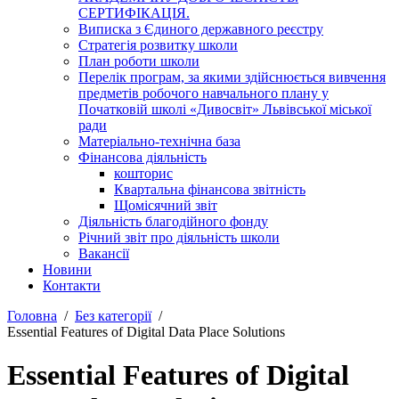
СЕРТИФІКАЦІЯ.
Виписка з Єдиного державного реєстру
Стратегія розвитку школи
План роботи школи
Перелік програм, за якими здійснюється вивчення
предметів робочого навчального плану у
Початковій школі «Дивосвіт» Львівської міської
ради
Матеріально-технічна база
Фінансова діяльність
кошторис
Квартальна фінансова звітність
Щомісячний звіт
Діяльність благодійного фонду
Річний звіт про діяльність школи
Вакансії
Новини
Контакти
Головна
Без категорії
Essential Features of Digital Data Place Solutions
Essential Features of Digital