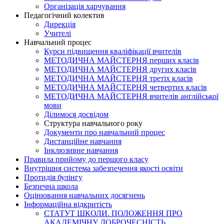
Організація харчування
Педагогічний колектив
Дирекція
Учителі
Навчальний процес
Курси підвищення кваліфікації вчителів
МЕТОДИЧНА МАЙСТЕРНЯ перших класів
МЕТОДИЧНА МАЙСТЕРНЯ других класів
МЕТОДИЧНА МАЙСТЕРНЯ третіх класів
МЕТОДИЧНА МАЙСТЕРНЯ четвертих класів
МЕТОДИЧНА МАЙСТЕРНЯ вчителів англійської
мови
Ділимося досвідом
Структура навчального року
Документи про навчальний процес
Дистанційне навчання
Інклюзивне навчання
Правила прийому до першого класу
Внутрішня система забезпечення якості освіти
Протидія булінгу
Безпечна школа
Оцінювання навчальних досягнень
Інформаційна відкритість
СТАТУТ ШКОЛИ. ПОЛОЖЕННЯ ПРО
АКАДЕМІЧНУ ДОБРОЧЕСНІСТЬ.