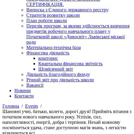
СЕРТИФІКАЦІЯ.
Виписка з Єдиного державного реєстру
Стратегія розвитку школи
План роботи школи
Перелік програм, за якими здійснюється вивчення
предметів робочого навчального плану у
Початковій школі «Дивосвіт» Львівської міської
ради
Матеріально-технічна база
Фінансова діяльність
кошторис
Квартальна фінансова звітність
Щомісячний звіт
Діяльність благодійного фонду
Річний звіт про діяльність школи
Вакансії
Новини
Контакти
Головна
Events
Шановні учні, батьки, колеги, дорогі друзі! Прийміть вітання з
початком нового навчального року. Успіхів, сил,
наполегливості, енергії, добра і терпіння. Нехай кожному
посміхнеться удача, стане доступною магія знань, з легкістю
відкриються всі