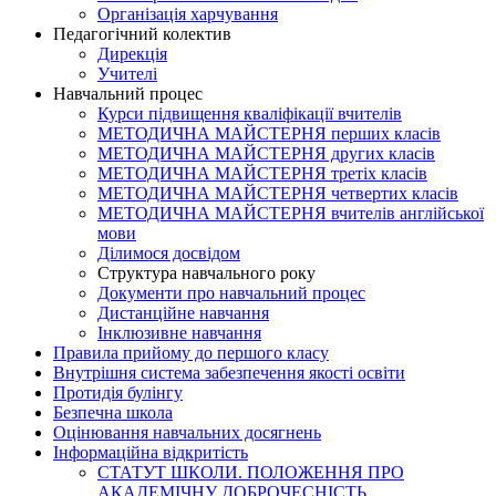
Організація харчування
Педагогічний колектив
Дирекція
Учителі
Навчальний процес
Курси підвищення кваліфікації вчителів
МЕТОДИЧНА МАЙСТЕРНЯ перших класів
МЕТОДИЧНА МАЙСТЕРНЯ других класів
МЕТОДИЧНА МАЙСТЕРНЯ третіх класів
МЕТОДИЧНА МАЙСТЕРНЯ четвертих класів
МЕТОДИЧНА МАЙСТЕРНЯ вчителів англійської
мови
Ділимося досвідом
Структура навчального року
Документи про навчальний процес
Дистанційне навчання
Інклюзивне навчання
Правила прийому до першого класу
Внутрішня система забезпечення якості освіти
Протидія булінгу
Безпечна школа
Оцінювання навчальних досягнень
Інформаційна відкритість
СТАТУТ ШКОЛИ. ПОЛОЖЕННЯ ПРО
АКАДЕМІЧНУ ДОБРОЧЕСНІСТЬ.