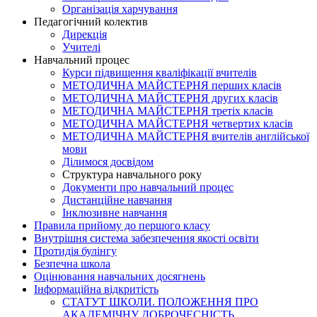
Організація харчування
Педагогічний колектив
Дирекція
Учителі
Навчальний процес
Курси підвищення кваліфікації вчителів
МЕТОДИЧНА МАЙСТЕРНЯ перших класів
МЕТОДИЧНА МАЙСТЕРНЯ других класів
МЕТОДИЧНА МАЙСТЕРНЯ третіх класів
МЕТОДИЧНА МАЙСТЕРНЯ четвертих класів
МЕТОДИЧНА МАЙСТЕРНЯ вчителів англійської
мови
Ділимося досвідом
Структура навчального року
Документи про навчальний процес
Дистанційне навчання
Інклюзивне навчання
Правила прийому до першого класу
Внутрішня система забезпечення якості освіти
Протидія булінгу
Безпечна школа
Оцінювання навчальних досягнень
Інформаційна відкритість
СТАТУТ ШКОЛИ. ПОЛОЖЕННЯ ПРО
АКАДЕМІЧНУ ДОБРОЧЕСНІСТЬ.