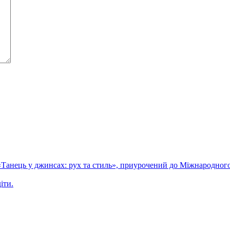
 «Танець у джинсах: рух та стиль», приурочений до Міжнародного
іти.