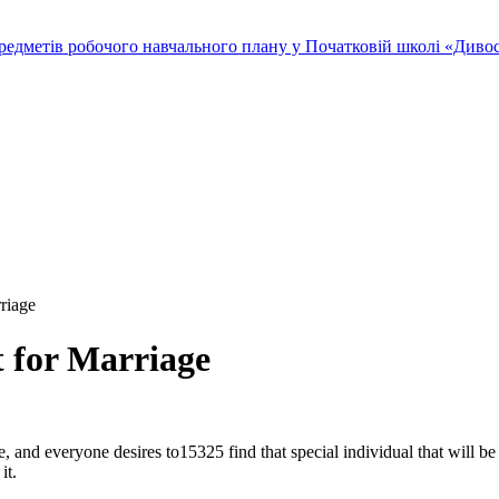
редметів робочого навчального плану у Початковій школі «Дивосв
riage
 for Marriage
le, and everyone desires to15325 find that special individual that will b
it.