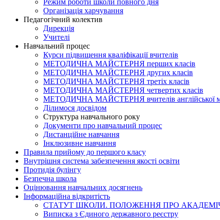
Режим роботи школи повного дня
Організація харчування
Педагогічний колектив
Дирекція
Учителі
Навчальний процес
Курси підвищення кваліфікації вчителів
МЕТОДИЧНА МАЙСТЕРНЯ перших класів
МЕТОДИЧНА МАЙСТЕРНЯ других класів
МЕТОДИЧНА МАЙСТЕРНЯ третіх класів
МЕТОДИЧНА МАЙСТЕРНЯ четвертих класів
МЕТОДИЧНА МАЙСТЕРНЯ вчителів англійської 
Ділимося досвідом
Структура навчального року
Документи про навчальний процес
Дистанційне навчання
Інклюзивне навчання
Правила прийому до першого класу
Внутрішня система забезпечення якості освіти
Протидія булінгу
Безпечна школа
Оцінювання навчальних досягнень
Інформаційна відкритість
СТАТУТ ШКОЛИ. ПОЛОЖЕННЯ ПРО АКАДЕМІЧ
Виписка з Єдиного державного реєстру