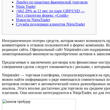
Ликбез по практике фьючерсной торговли
Ninja Trader
+662,29% за 12 мес по паре GBP/USD —
Тест стратегии форекс «Costik»
Новости NinjaTrader
Служба поддержки клиентов NinjaTrader
Неограниченную потерю средств, которая может возникнуть пр
комментариев и отзывов пользователей о форекс-компаниях. Вс
редакции сайта. Официальный сайт Ninjatrader.com поддержива
лимитированный минимум на приобретение активов в зависимо
Предлагаемые к заключению договоры или финансовые инструм
совершения сделок следует ознакомиться с рисками, с которыми 
Ninjatrader — торговая платформа, специализирующаяся на пр
можно найти информацию о ряде имеющихся сомнительных инстр
котировок позволяет и автоматический поиск разнообразных и
анализа. Этого вполне достаточно для торговли на среднем ур
плагинов. Они неплохо интегрируются в NinjaTrader, но для э