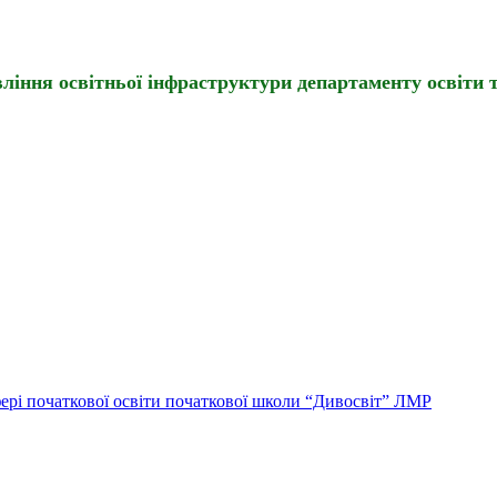
іння освітньої інфраструктури департаменту освіти т
ері початкової освіти початкової школи “Дивосвіт” ЛМР