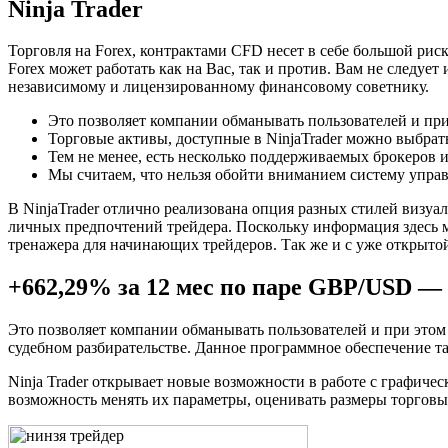
Ninja Trader
Торговля на Forex, контрактами CFD несет в себе большой риск
Forex может работать как на Вас, так и против. Вам не следуе
независимому и лицензированному финансовому советнику.
Это позволяет компании обманывать пользователей и при 
Торговые активы, доступные в NinjaTrader можно выбрат
Тем не менее, есть несколько поддерживаемых брокеров 
Мы считаем, что нельзя обойти вниманием систему управл
В NinjaTrader отлично реализована опция разных стилей визу
личных предпочтений трейдера. Поскольку информация здесь мо
тренажера для начинающих трейдеров. Так же и с уже открыто
+662,29% за 12 мес по паре GBP/USD — 
Это позволяет компании обманывать пользователей и при этом
судебном разбирательстве. Данное программное обеспечение та
Ninja Trader открывает новые возможности в работе с графичес
возможность менять их параметры, оценивать размеры торгов