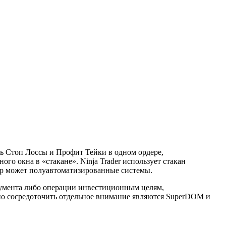
ть Стоп Лоссы и Профит Тейки в одном ордере,
о окна в «стакане». Ninja Trader использует стакан
ер может полуавтоматизированные системы.
румента либо операции инвестиционным целям,
жно сосредоточить отдельное внимание являются SuperDOM и