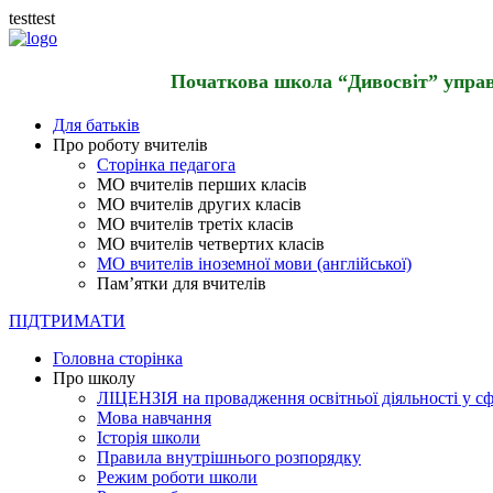
testtest
Початкова школа “Дивосвіт” управл
Для батьків
Про роботу вчителів
Сторінка педагога
МО вчителів перших класів
МО вчителів других класів
МО вчителів третіх класів
МО вчителів четвертих класів
МО вчителів іноземної мови (англійської)
Пам’ятки для вчителів
ПІДТРИМАТИ
Головна сторінка
Про школу
ЛІЦЕНЗІЯ на провадження освітньої діяльності у сф
Мова навчання
Історія школи
Правила внутрішнього розпорядку
Режим роботи школи