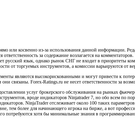
ямо или косвенно из-за использования данной информации. Реда
я ответственность за содержание возлагается на комментаторов.
ет русский язык, однако рынок СНГ не входит в приоритеты ком
сти от торгуемых инструментов, а комиссии варьируются от в
енты являются высокорискованными и могут привести к потере
они связаны. Forex-Ratings.ru не несет ответственности за возмо
едоставлении услуг брокерского обслуживания на рынках фьючер
ументов, вроде индикаторов Ninjatrader 7, но обо всем по пор
ндикаторов. NinjaTrader отслеживает около 100 таких параметр
овне, тем более для начинающего игрока на бирже, а вот профе
того потребуются хотя бы минимальные знания в программирован