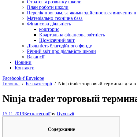
Стратегія розвитку школи
План роботи школи
Перелік програм, за якими здійснюється вивчення п
Матеріально-технічна база
Фінансова діяльність
кошторис
Квартальна фінансова звітність
Щомісячний звіт
Діяльність благодійного фонду
Річний звіт про діяльність школи
Вакансії
Новини
Контакти
Facebook-f
Envelope
Головна
Без категорії
Ninja trader торговый терминал для 
Ninja trader торговый термин
15.11.2019
Без категорії
by
Dyvosvit
Содержание