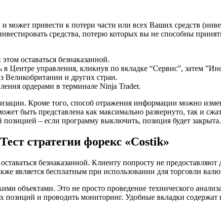
 и может привести к потери части или всех Ваших средств (инве
т инвестировать средства, потерю которых вы не способны принят
этом оставаться безнаказанной.
ь в Центре управления, кликнув по вкладке “Сервис”, затем ”Ин
из Великобритании и других стран.
ения ордерами в терминале Ninja Trader.
ализации. Кроме того, способ отражения информации можно измен
жет быть представлена как максимально развернуто, так и сжато
й позицией – если программу выключить, позиция будет закрыта.
Тест стратегии форекс «Costik»
 оставаться безнаказанной. Клиенту попросту не предоставляют
кже является бесплатным при использовании для торговли валют
кими объектами. Это не просто проведение технического анализа
ых позиций и проводить мониторинг. Удобные вкладки содержат