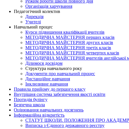
Режим роботи школи повного дня
Організація харчування
Педагогічний колектив
Дирекція
Учителі
Навчальний процес
Курси підвищення кваліфікації вчителів
МЕТОДИЧНА МАЙСТЕРНЯ перших класів
МЕТОДИЧНА МАЙСТЕРНЯ других класів
МЕТОДИЧНА МАЙСТЕРНЯ третіх класів
МЕТОДИЧНА МАЙСТЕРНЯ четвертих класів
МЕТОДИЧНА МАЙСТЕРНЯ вчителів англійської 
Ділимося досвідом
Структура навчального року
Документи про навчальний процес
Дистанційне навчання
Інклюзивне навчання
Правила прийому до першого класу
Внутрішня система забезпечення якості освіти
Протидія булінгу
Безпечна школа
Оцінювання навчальних досягнень
Інформаційна відкритість
СТАТУТ ШКОЛИ. ПОЛОЖЕННЯ ПРО АКАДЕМІЧ
Виписка з Єдиного державного реєстру