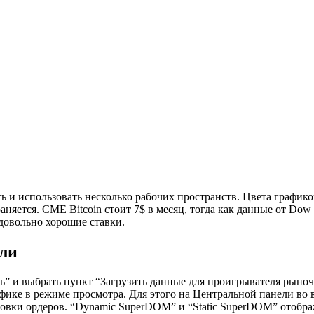
 и использовать несколько рабочих пространств. Цвета график
няется. CME Bitcoin стоит 7$ в месяц, тогда как данные от Dow 
 довольно хорошие ставки.
вли
ь” и выбрать пункт “Загрузить данные для проигрывателя рыноч
ке в режиме просмотра. Для этого на Центральной панели во вк
новки ордеров. “Dynamic SuperDOM” и “Static SuperDOM” отобр