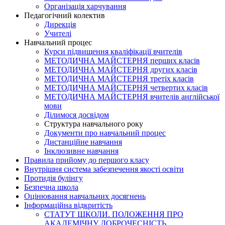
Організація харчування
Педагогічний колектив
Дирекція
Учителі
Навчальний процес
Курси підвищення кваліфікації вчителів
МЕТОДИЧНА МАЙСТЕРНЯ перших класів
МЕТОДИЧНА МАЙСТЕРНЯ других класів
МЕТОДИЧНА МАЙСТЕРНЯ третіх класів
МЕТОДИЧНА МАЙСТЕРНЯ четвертих класів
МЕТОДИЧНА МАЙСТЕРНЯ вчителів англійської
мови
Ділимося досвідом
Структура навчального року
Документи про навчальний процес
Дистанційне навчання
Інклюзивне навчання
Правила прийому до першого класу
Внутрішня система забезпечення якості освіти
Протидія булінгу
Безпечна школа
Оцінювання навчальних досягнень
Інформаційна відкритість
СТАТУТ ШКОЛИ. ПОЛОЖЕННЯ ПРО
АКАДЕМІЧНУ ДОБРОЧЕСНІСТЬ.