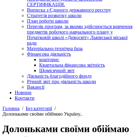
СЕРТИФІКАЦІЯ.
Виписка з Єдиного державного реєстру
Стратегія розвитку школи
План роботи школи
Перелік програм, за якими здійснюється вивчення
предметів робочого навчального плану у
Початковій школі «Дивосвіт» Львівської міської
ради
Матеріально-технічна база
Фінансова діяльність
кошторис
Квартальна фінансова звітність
Щомісячний звіт
Діяльність благодійного фонду
Річний звіт про діяльність школи
Вакансії
Новини
Контакти
Головна
Без категорії
Долоньками своїми обіймаю Україну..
Долоньками своїми обіймаю