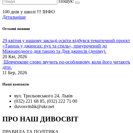
Пошук:
100 днів у школі !!!
ІНФО
Детальніше
Останні новини
29 квітня у нашому закладі освіти відбувся тематичний проєкт
«Танець у джинсах: рух та стиль», приурочений до
Міжнародного дня танцю та Дня джинсів (деніму).
20 Кві, 2026
Шевченкове слово звучить по-особливому, коли його читають
діти.
11 Бер, 2026
Наші контакти
вул. Трильовського 24, Львів
(032) 221 68 85, (032) 222 71 00
duvosvitshk@ukr.net
ПРО НАШ ДИВОСВІТ
ПРАВИЛА ТА ПОЛІТИКА