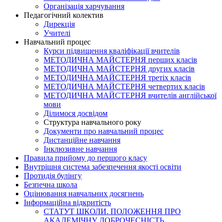
Організація харчування
Педагогічний колектив
Дирекція
Учителі
Навчальний процес
Курси підвищення кваліфікації вчителів
МЕТОДИЧНА МАЙСТЕРНЯ перших класів
МЕТОДИЧНА МАЙСТЕРНЯ других класів
МЕТОДИЧНА МАЙСТЕРНЯ третіх класів
МЕТОДИЧНА МАЙСТЕРНЯ четвертих класів
МЕТОДИЧНА МАЙСТЕРНЯ вчителів англійської
мови
Ділимося досвідом
Структура навчального року
Документи про навчальний процес
Дистанційне навчання
Інклюзивне навчання
Правила прийому до першого класу
Внутрішня система забезпечення якості освіти
Протидія булінгу
Безпечна школа
Оцінювання навчальних досягнень
Інформаційна відкритість
СТАТУТ ШКОЛИ. ПОЛОЖЕННЯ ПРО
АКАДЕМІЧНУ ДОБРОЧЕСНІСТЬ.