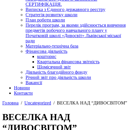
СЕРТИФІКАЦІЯ.
Виписка з Єдиного державного реєстру
Стратегія розвитку школи
План роботи школи
Перелік програм, за якими здійснюється вивчення
предметів робочого навчального плану у
Початковій школі «Дивосвіт» Львівської міської
ради
Матеріально-технічна база
Фінансова діяльність
кошторис
Квартальна фінансова звітність
Щомісячний звіт
Діяльність благодійного фонду
Річний звіт про діяльність школи
Вакансії
Новини
Контакти
Головна
Uncategorized
ВЕСЕЛКА НАД “ДИВОСВІТОМ”
ВЕСЕЛКА НАД
“ДИВОСВІТОМ”