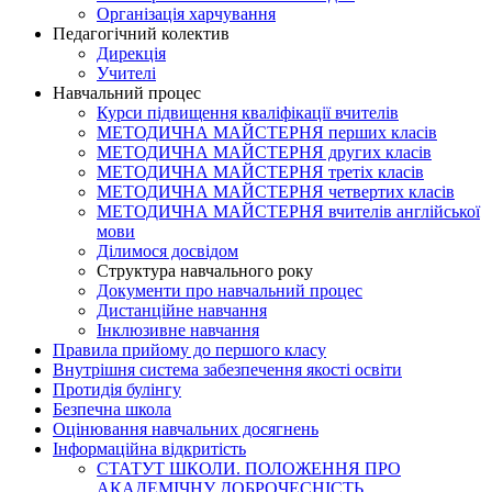
Організація харчування
Педагогічний колектив
Дирекція
Учителі
Навчальний процес
Курси підвищення кваліфікації вчителів
МЕТОДИЧНА МАЙСТЕРНЯ перших класів
МЕТОДИЧНА МАЙСТЕРНЯ других класів
МЕТОДИЧНА МАЙСТЕРНЯ третіх класів
МЕТОДИЧНА МАЙСТЕРНЯ четвертих класів
МЕТОДИЧНА МАЙСТЕРНЯ вчителів англійської
мови
Ділимося досвідом
Структура навчального року
Документи про навчальний процес
Дистанційне навчання
Інклюзивне навчання
Правила прийому до першого класу
Внутрішня система забезпечення якості освіти
Протидія булінгу
Безпечна школа
Оцінювання навчальних досягнень
Інформаційна відкритість
СТАТУТ ШКОЛИ. ПОЛОЖЕННЯ ПРО
АКАДЕМІЧНУ ДОБРОЧЕСНІСТЬ.