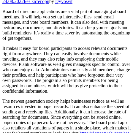
24.08.2022
Без категорії
by
Dyvosvit
Board of directors applications are a vital part of managing aboard
meetings. It will help you set up interactive files, send email
messages, and vote board members. It can also deal with meeting
bedrooms, documents, and directories. It can help you set goals and
build reminders. It’s really a time saver by automating the organizing
of get togethers.
It makes it easy for board participants to access relevant documents
right from anywhere. They can easily involve documents while
traveling, and they may also relay info employing their mobile
devices. Plank software as well gives managers specific control over
who can enjoy data. Administrators can easily add members, change
their profiles, and help participants who have forgotten their very
own passwords. The program also permits members for being
assigned to committees, which will helps give protection to their
confidential information.
The newest generation society helps businesses reduce as well as
resources invested in paper records. It can also enhance the speed of
sending and receiving files. Additionally, it can increase the rate of
searching for documents. Since everything can be stored online,
paper copies of paperwork are not necessary. The board portal app
also retailers all variations of papers in a single place, which makes it