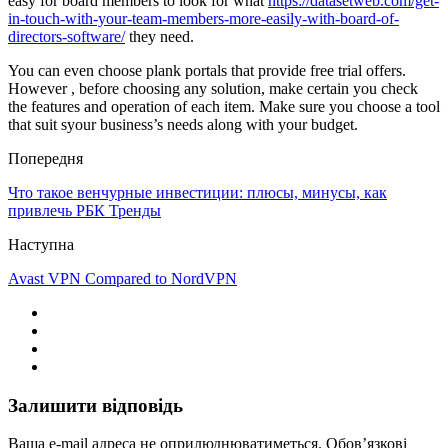
easy for board members to look for what
https://datasetweb.com/get-
in-touch-with-your-team-members-more-easily-with-board-of-
directors-software/
they need.
You can even choose plank portals that provide free trial offers.
However , before choosing any solution, make certain you check
the features and operation of each item. Make sure you choose a tool
that suit syour business’s needs along with your budget.
Попередня
Что такое венчурные инвестиции: плюсы, минусы, как
привлечь РБК Тренды
Наступна
Avast VPN Compared to NordVPN
Залишити відповідь
Ваша e-mail адреса не оприлюднюватиметься.
Обов’язкові