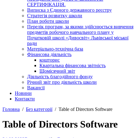
СЕРТИФІКАЦІЯ.
Виписка з Єдиного державного реєстру
Стратегія розвитку школи
План роботи школи
Перелік програм, за якими здійснюється вивчення
предметів робочого навчального плану у
Початковій школі «Дивосвіт» Львівської міської
ради
Матеріально-технічна база
Фінансова діяльність
кошторис
Квартальна фінансова звітність
Щомісячний звіт
Діяльність благодійного фонду
Річний звіт про діяльність школи
Вакансії
Новини
Контакти
Головна
Без категорії
Table of Directors Software
Table of Directors Software