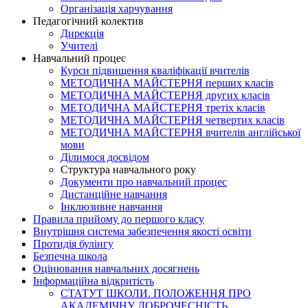
Організація харчування
Педагогічний колектив
Дирекція
Учителі
Навчальний процес
Курси підвищення кваліфікації вчителів
МЕТОДИЧНА МАЙСТЕРНЯ перших класів
МЕТОДИЧНА МАЙСТЕРНЯ других класів
МЕТОДИЧНА МАЙСТЕРНЯ третіх класів
МЕТОДИЧНА МАЙСТЕРНЯ четвертих класів
МЕТОДИЧНА МАЙСТЕРНЯ вчителів англійської
мови
Ділимося досвідом
Структура навчального року
Документи про навчальний процес
Дистанційне навчання
Інклюзивне навчання
Правила прийому до першого класу
Внутрішня система забезпечення якості освіти
Протидія булінгу
Безпечна школа
Оцінювання навчальних досягнень
Інформаційна відкритість
СТАТУТ ШКОЛИ. ПОЛОЖЕННЯ ПРО
АКАДЕМІЧНУ ДОБРОЧЕСНІСТЬ.