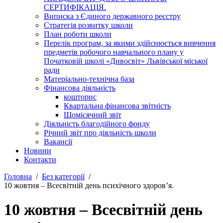
СЕРТИФІКАЦІЯ.
Виписка з Єдиного державного реєстру
Стратегія розвитку школи
План роботи школи
Перелік програм, за якими здійснюється вивчення
предметів робочого навчального плану у
Початковій школі «Дивосвіт» Львівської міської
ради
Матеріально-технічна база
Фінансова діяльність
кошторис
Квартальна фінансова звітність
Щомісячний звіт
Діяльність благодійного фонду
Річний звіт про діяльність школи
Вакансії
Новини
Контакти
Головна
Без категорії
10 жовтня – Всесвітній день психічного здоров’я.
10 жовтня – Всесвітній день