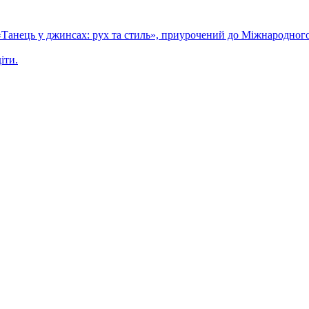
 «Танець у джинсах: рух та стиль», приурочений до Міжнародного
іти.