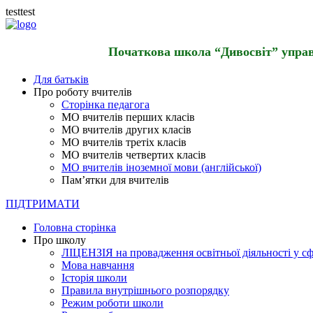
testtest
Початкова школа “Дивосвіт” управл
Для батьків
Про роботу вчителів
Сторінка педагога
МО вчителів перших класів
МО вчителів других класів
МО вчителів третіх класів
МО вчителів четвертих класів
МО вчителів іноземної мови (англійської)
Пам’ятки для вчителів
ПІДТРИМАТИ
Головна сторінка
Про школу
ЛІЦЕНЗІЯ на провадження освітньої діяльності у сф
Мова навчання
Історія школи
Правила внутрішнього розпорядку
Режим роботи школи