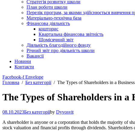
Стратегія розвитку школи
План роботи школи
Перелік програм, за якими здійснюється вивчення п
Матеріально-технічна база
Фінансова діяльність
кошторис
Квартальна фінансова звітність
Щомісячний звіт
Діяльність благодійного фонду
Річний звіт про діяльність школи
Вакансії
Новини
Контакти
Facebook-f
Envelope
Головна
Без категорії
The Types of Shareholders in a Business
The Types of Shareholders in a 
08.10.2023
Без категорії
by
Dyvosvit
A shareholder is anyone or a corporation that holds the majority of 
stock valuation and financial profits through dividends. Shareholders d