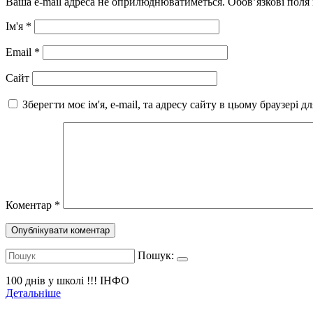
Ваша e-mail адреса не оприлюднюватиметься.
Обов’язкові поля
Ім'я
*
Email
*
Сайт
Зберегти моє ім'я, e-mail, та адресу сайту в цьому браузері 
Коментар
*
Пошук:
100 днів у школі !!!
ІНФО
Детальніше