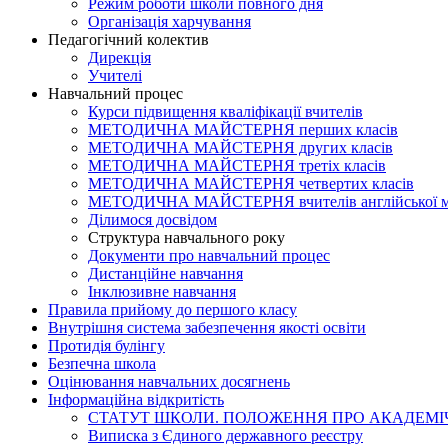
Режим роботи школи повного дня
Організація харчування
Педагогічний колектив
Дирекція
Учителі
Навчальний процес
Курси підвищення кваліфікації вчителів
МЕТОДИЧНА МАЙСТЕРНЯ перших класів
МЕТОДИЧНА МАЙСТЕРНЯ других класів
МЕТОДИЧНА МАЙСТЕРНЯ третіх класів
МЕТОДИЧНА МАЙСТЕРНЯ четвертих класів
МЕТОДИЧНА МАЙСТЕРНЯ вчителів англійської 
Ділимося досвідом
Структура навчального року
Документи про навчальний процес
Дистанційне навчання
Інклюзивне навчання
Правила прийому до першого класу
Внутрішня система забезпечення якості освіти
Протидія булінгу
Безпечна школа
Оцінювання навчальних досягнень
Інформаційна відкритість
СТАТУТ ШКОЛИ. ПОЛОЖЕННЯ ПРО АКАДЕМІЧ
Виписка з Єдиного державного реєстру