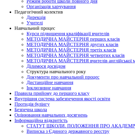
Режим роботи школи повного дня
Організація харчування
Педагогічний колектив
Дирекція
Учителі
Навчальний процес
Курси підвищення кваліфікації вчителів
МЕТОДИЧНА МАЙСТЕРНЯ перших класів
МЕТОДИЧНА МАЙСТЕРНЯ других класів
МЕТОДИЧНА МАЙСТЕРНЯ третіх класів
МЕТОДИЧНА МАЙСТЕРНЯ четвертих класів
МЕТОДИЧНА МАЙСТЕРНЯ вчителів англійської 
Ділимося досвідом
Структура навчального року
Документи про навчальний процес
Дистанційне навчання
Інклюзивне навчання
Правила прийому до першого класу
Внутрішня система забезпечення якості освіти
Протидія булінгу
Безпечна школа
Оцінювання навчальних досягнень
Інформаційна відкритість
СТАТУТ ШКОЛИ. ПОЛОЖЕННЯ ПРО АКАДЕМІЧ
Виписка з Єдиного державного реєстру