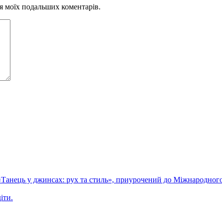
для моїх подальших коментарів.
 «Танець у джинсах: рух та стиль», приурочений до Міжнародного
іти.