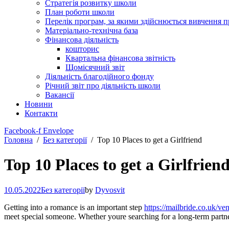
Стратегія розвитку школи
План роботи школи
Перелік програм, за якими здійснюється вивчення п
Матеріально-технічна база
Фінансова діяльність
кошторис
Квартальна фінансова звітність
Щомісячний звіт
Діяльність благодійного фонду
Річний звіт про діяльність школи
Вакансії
Новини
Контакти
Facebook-f
Envelope
Головна
Без категорії
Top 10 Places to get a Girlfriend
Top 10 Places to get a Girlfrien
10.05.2022
Без категорії
by
Dyvosvit
Getting into a romance is an important step
https://mailbride.co.uk/ve
meet special someone. Whether youre searching for a long-term partner 