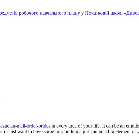
редметів робочого навчального плану у Початковій школі «Дивосв
d
nezuelan-mail-order-brides
in every area of your life. It can be an emotio
or just want to have some fun, finding a girl can be a big element of y