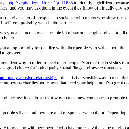
 ways
http://stephaniewinkler.ca/?p=11835
to identify a girlfriend because
slikes, and you may ask them in the event they know of virtually any w
ecause it gives a lot of prospects to socialize with others who show the s
 will you probably want in the partner.
ives you a chance to meet a whole lot of various people and talk to all o
m better.
rs you an opportunity to socialize with other people who write about the l
 to go over.
d convenient way in order to meet other people. Some of the best sites
e a good choice for both equally casual flings and severe romances.
otionally-abusive-relationships
job: This is a sensible way to meet th
umerous charities and causes that need your help, and it’s a great deal 
rlfriend because it can be a smart way to meet new comers who promote t
of people’s lives, and there are a lot of spots to watch them. Depending 
t way to meet up with new people who have precisely the same religion and