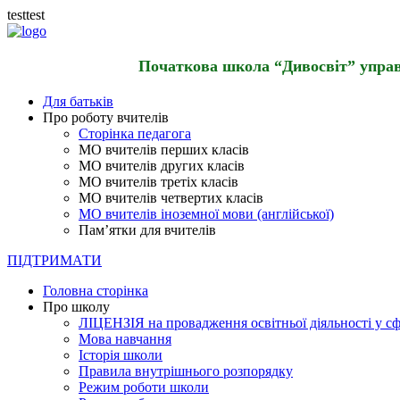
testtest
Початкова школа “Дивосвіт” управл
Для батьків
Про роботу вчителів
Сторінка педагога
МО вчителів перших класів
МО вчителів других класів
МО вчителів третіх класів
МО вчителів четвертих класів
МО вчителів іноземної мови (англійської)
Пам’ятки для вчителів
ПІДТРИМАТИ
Головна сторінка
Про школу
ЛІЦЕНЗІЯ на провадження освітньої діяльності у сф
Мова навчання
Історія школи
Правила внутрішнього розпорядку
Режим роботи школи