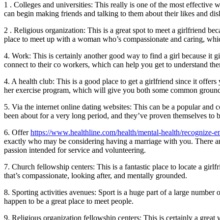
1 . Colleges and universities: This really is one of the most effective
can begin making friends and talking to them about their likes and di
2 . Religious organization: This is a great spot to meet a girlfriend b
place to meet up with a woman who’s compassionate and caring, which
4. Work: This is certainly another good way to find a girl because it g
connect to their co workers, which can help you get to understand the
4. A health club: This is a good place to get a girlfriend since it offe
her exercise program, which will give you both some common ground
5. Via the internet online dating websites: This can be a popular an
been about for a very long period, and they’ve proven themselves to b
6. Offer
https://www.healthline.com/health/mental-health/recognize-em
exactly who may be considering having a marriage with you. There are n
passion intended for service and volunteering.
7. Church fellowship centers: This is a fantastic place to locate a gi
that’s compassionate, looking after, and mentally grounded.
8. Sporting activities avenues: Sport is a huge part of a large number 
happen to be a great place to meet people.
9. Religious organization fellowship centers: This is certainly a grea